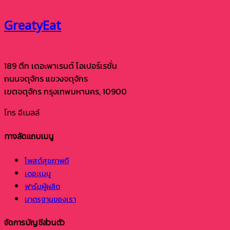
GreatyEat
189 ตึก เดอะพาเรนต์ โอเปอร์เรชั่น
ถนนจตุจักร แขวงจตุจักร
เขตจตุจักร กรุงเทพมหานคร, 10900
โทร
อีเมลล์
ทางลัดแถบเมนู
โพสต์สุขภาพดี
เดอะเมนู
ฟาร์มผู้ผลิต
มาตรฐานของเรา
จัดการบัญชีส่วนตัว