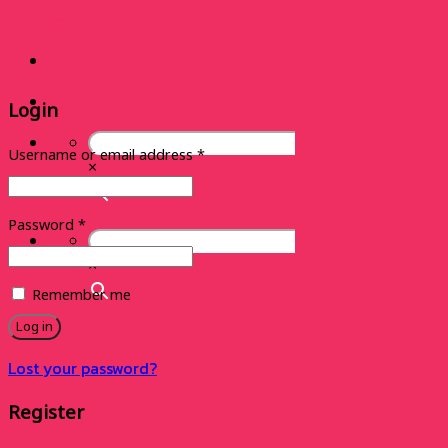
Skip
Greatyeat
to
content
Login
Username or email address
*
×
Password
*
×
Remember me
Log in
Lost your password?
Register