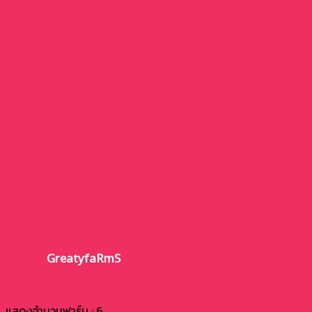
GreatyfaRmS
แสดงจำนวนฟาร์ม : 6