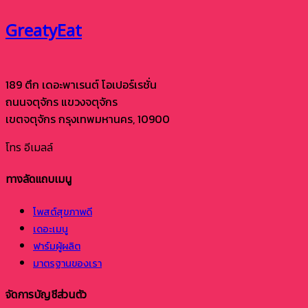
GreatyEat
189 ตึก เดอะพาเรนต์ โอเปอร์เรชั่น
ถนนจตุจักร แขวงจตุจักร
เขตจตุจักร กรุงเทพมหานคร, 10900
โทร
อีเมลล์
ทางลัดแถบเมนู
โพสต์สุขภาพดี
เดอะเมนู
ฟาร์มผู้ผลิต
มาตรฐานของเรา
จัดการบัญชีส่วนตัว