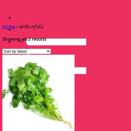
Skip
Greatyeat
to
content
Home
/
ผักอื่นๆทั่วไป
Showing all 2 results
×
×