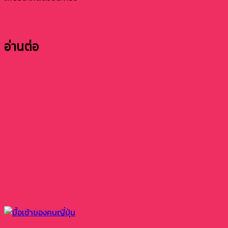
อ่านต่อ