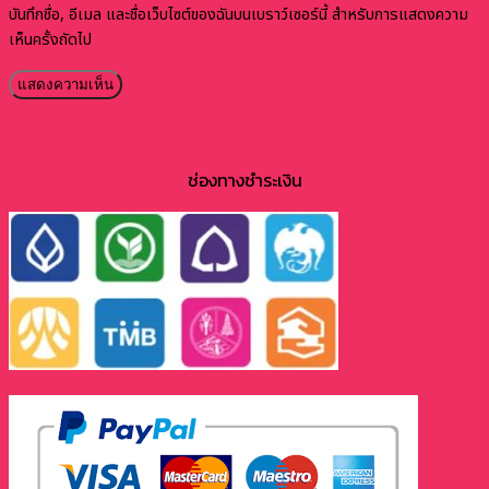
บันทึกชื่อ, อีเมล และชื่อเว็บไซต์ของฉันบนเบราว์เซอร์นี้ สำหรับการแสดงความ
เห็นครั้งถัดไป
ช่องทางชำระเงิน