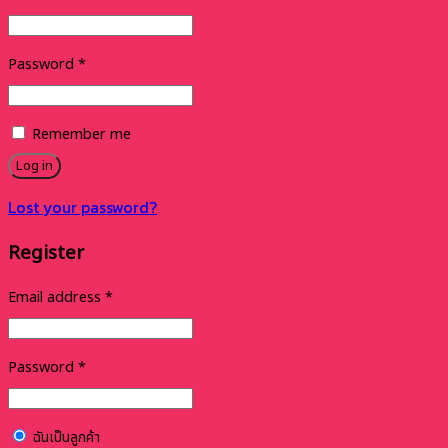
Password
*
Remember me
Log in
Lost your password?
Register
Email address
*
Password
*
ฉันเป็นลูกค้า