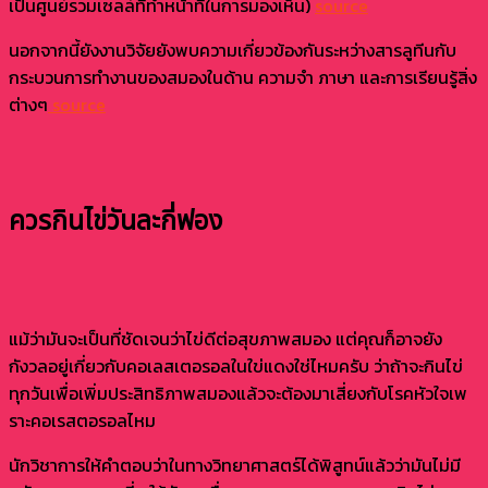
เป็นศูนย์รวมเซลล์ที่ทำหน้าที่ในการมองเห็น)
source
นอกจากนี้ยังงานวิจัยยังพบความเกี่ยวข้องกันระหว่างสารลูทีนกับ
กระบวนการทำงานของสมองในด้าน ความจำ ภาษา และการเรียนรู้สิ่ง
ต่างๆ
source
ควรกินไข่วันละกี่ฟอง
แม้ว่ามันจะเป็นที่ชัดเจนว่าไข่ดีต่อสุขภาพสมอง แต่คุณก็อาจยัง
กังวลอยู่เกี่ยวกับคอเลสเตอรอลในใข่แดงใช่ไหมครับ ว่าถ้าจะกินไข่
ทุกวันเพื่อเพิ่มประสิทธิภาพสมองแล้วจะต้องมาเสี่ยงกับโรคหัวใจเพ
ราะคอเรสตอรอลไหม
นักวิชาการให้คำตอบว่าในทางวิทยาศาสตร์ได้พิสูทน์แล้วว่ามันไม่มี