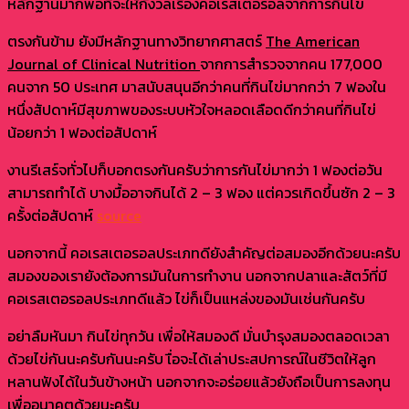
หลักฐานมากพอที่จะให้กังวลเรื่องคอเรสเตอรอลจากการกินไข่
ตรงกันข้าม ยังมีหลักฐานทางวิทยากศาสตร์
The American
Journal of Clinical Nutrition
จากการสำรวจจากคน 177,000
คนจาก 50 ประเทศ มาสนับสนุนอีกว่าคนที่กินไข่มากกว่า 7 ฟองใน
หนึ่งสัปดาห์มีสุขภาพของระบบหัวใจหลอดเลือดดีกว่าคนที่กินไข่
น้อยกว่า 1 ฟองต่อสัปดาห์
งานรีเสร์จทั่วไปก็บอกตรงกันครับว่าการกันไข่มากว่า 1 ฟองต่อวัน
สามารถทำได้ บางมื้ออาจกินได้ 2 – 3 ฟอง แต่ควรเกิดขึ้นซัก 2 – 3
ครั้งต่อสัปดาห์
source
นอกจากนี้ คอเรสเตอรอลประเภทดียังสำคัญต่อสมองอีกด้วยนะครับ
สมองของเรายังต้องการมันในการทำงาน นอกจากปลาและสัตว์ที่มี
คอเรสเตอรอลประเภทดีแล้ว ไข่ก็เป็นแหล่งของมันเช่นกันครับ
อย่าลืมหันมา กินไข่ทุกวัน เพื่อให้สมองดี มั่นบำรุงสมองตลอดเวลา
ด้วยไข่กันนะครับกันนะครับ เื่อจะได้เล่าประสปการณ์ในชีวิตให้ลูก
หลานฟังได้ในวันข้างหน้า นอกจากจะอร่อยแล้วยังถือเป็นการลงทุน
เพื่ออนาคตด้วยนะครับ