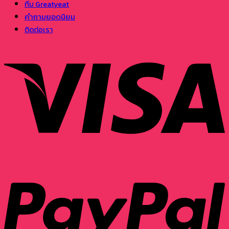
ทีม Greatyeat
คำถามยอดนิยม
ติดต่อเรา