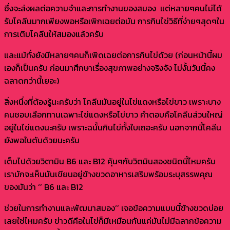
ซึ่งจะส่งผลต่อความจำและการทำงานของสมอง แต่หลายๆคนไม่ได้
รับโคลีนมากเพียงพอหรือเพิกเฉยต่อมัน การกินไข่วิธีที่ง่ายๆสุดๆใน
การเติมโคลีนให้สมองแล้วครับ
และแม้ทั่งยังมีหลายๆคนก็เพิดเฉยต่อการกินไข่ด้วย (ก่อนหน้านี้ผม
เองก็เป็นครับ ก่อนมาศึกษาเรื่องสุขภาพอย่างจริงจัง ไม่งั้นวันนี้คง
ฉลาดกว่านี้เยอะ)
สิ่งหนึ่งที่ต้องรู้นะครับว่า โคลีนมันอยู่ในไข่แดงหรือไข่ขาว เพราะบาง
คนชอบเลือกทานเฉพาะไข่แดงหรือไข่ขาว คำตอบคือโคลีนส่วนใหญ่
อยู่ในไข่แดงนะครับ เพราะฉนั้นกินไข่ทั้งใบเถอะครับ นอกจากนี้โคลีน
ยังพอในตับด้วยนะครับ
เต็มไปด้วยวิตามิน B6 และ B12 คุ้นๆกับวิตมินสองชนิดนี้ไหมครับ
เรามักจะเห็นมันเขียนอยู่ข้างขวดอาหารเสริมพร้อมระบุสรรพคุณ
ของมันว่า ‘’ B6 และ B12
ช่วยในการทำงานและพัฒนาสมอง‘’ เจอข้อความแบบนี้ข้างขวดบ่อย
เลยใช่ไหมครับ ข่าวดีคือในไข่ก็มีเหมือนกันแค่มันไม่มีฉลากข้อความ