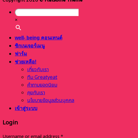
×
well- being คอนเทนต์
ซิกเนเจอร์เมนู
ฟาร์ม
ช่วยเหลือ!
เกี่ยวกับเรา
ทีม Greatyeat
คำถามยอดนิยม
คุยกับเรา
นโยบายข้อมูลส่วนบุคคล
เข้าสู่ระบบ
Login
Username or email address
*