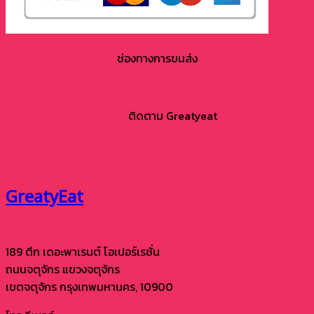
ช่องทางการขนส่ง
ติดตาม Greatyeat
GreatyEat
189 ตึก เดอะพาเรนต์ โอเปอร์เรชั่น
ถนนจตุจักร แขวงจตุจักร
เขตจตุจักร กรุงเทพมหานคร, 10900