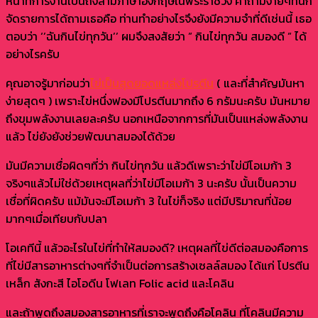
หน้าที่การงานเป็นถึงล่ามภาษาอังกฤษในพระราชวัง คำถามง่ายๆที่นัก
จัดรายการได้ถามเธอคือ ท่านทำอย่างไรจึงยังมีความจำที่ดีเช่นนี้ เธอ
ตอบว่า ‘’ฉันกินไข่ทุกวัน’’ ผมจึงสงสัยว่า ” กินไข่ทุกวัน สมองดี ” ได้
อย่างไรครับ
คุณอาจรู้มาก่อนว่า
ไข่เป็นสุดยอดแหล่งโปรตีน
( และที่สำคัญมันหา
ง่ายสุดๆ ) เพราะไข่หนึ่งฟองมีโปรตีนมากถึง 6 กรัมนะครับ มันหมาย
ถึงขุมพลังงานเลยละครับ นอกเหนือจากการที่มันเป็นแหล่งพลังงาน
แล้ว ไข่ยังยังช่วยพัฒนาสมองได้ด้วย
มันมีความเชื่อผิดๆที่ว่า กินไข่ทุกวัน แล้วดีเพราะว่าไข่มีโอเมก้า 3
จริงๆแล้วไม่ใช่ด้วยเหตุผลที่ว่าไข่มีโอเมก้า 3 นะครับ นั้นเป็นความ
เชื่อที่ผิดครับ แม้มันจะมีโอเมก้า 3 ในไข่ก็จริง แต่มีปริมาณที่น้อย
มากๆเมื่อเทียบกับปลา
โอเคทีนี้ แล้วอะไรในไข่ที่ทำให้สมองดี? เหตุผลที่ไข่ดีต่อสมองคือการ
ที่ไข่มีสารอาหารต่างๆที่จำเป็นต่อการสร้างเซลล์สมอง ได้แก่ โปรตีน
เหล็ก สังกะสี ไอโอดีน โฟเลท Folic acid และโคลิน
และถ้าพูดถึงสมองสารอาหารที่เราจะพูดถึงคือโคลิน ที่โคลินมีความ