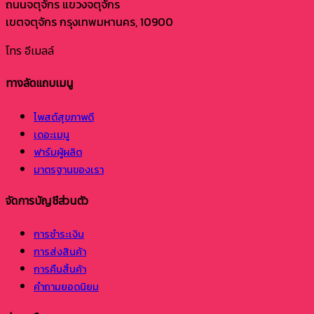
ถนนจตุจักร แขวงจตุจักร
เขตจตุจักร กรุงเทพมหานคร, 10900
โทร
อีเมลล์
ทางลัดแถบเมนู
โพสต์สุขภาพดี
เดอะเมนู
ฟาร์มผู้ผลิต
มาตรฐานของเรา
จัดการบัญชีส่วนตัว
การชำระเงิน
การส่งสินค้า
การคืนสิ้นค้า
คำถามยอดนิยม