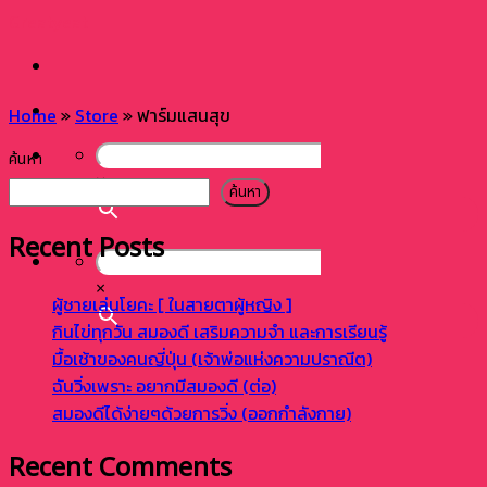
Skip
Greatyeat
to
content
Home
»
Store
»
ฟาร์มแสนสุข
ค้นหา
×
ค้นหา
Recent Posts
×
ผู้ชายเล่นโยคะ [ ในสายตาผู้หญิง ]
กินไข่ทุกวัน สมองดี เสริมความจำ และการเรียนรู้
มื้อเช้าของคนญี่ปุ่น (เจ้าพ่อแห่งความปราณีต)
ฉันวิ่งเพราะ อยากมีสมองดี (ต่อ)
สมองดีได้ง่ายๆด้วยการวิ่ง (ออกกำลังกาย)
Recent Comments