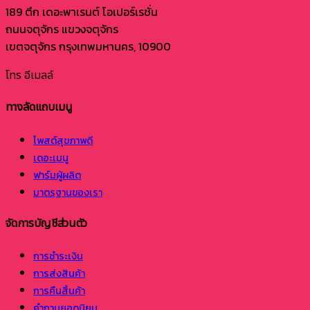
189 ตึก เดอะพาเรนต์ โอเปอร์เรชั่น
ถนนจตุจักร แขวงจตุจักร
เขตจตุจักร กรุงเทพมหานคร, 10900
โทร
อีเมลล์
ทางลัดแถบเมนู
โพสต์สุขภาพดี
เดอะเมนู
ฟาร์มผู้ผลิต
มาตรฐานของเรา
จัดการบัญชีส่วนตัว
การชำระเงิน
การส่งสินค้า
การคืนสิ้นค้า
คำถามยอดนิยม